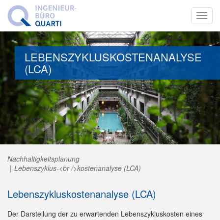
Toggl
navig
LEBENSZYKLUSKOSTENANALYSE
(LCA)
Nachhaltigkeitsplanung
Lebenszyklus-<br />kostenanalyse (LCA)
Lebenszykluskostenanalyse (LCA)
Der Darstellung der zu erwartenden Lebenszykluskosten eines